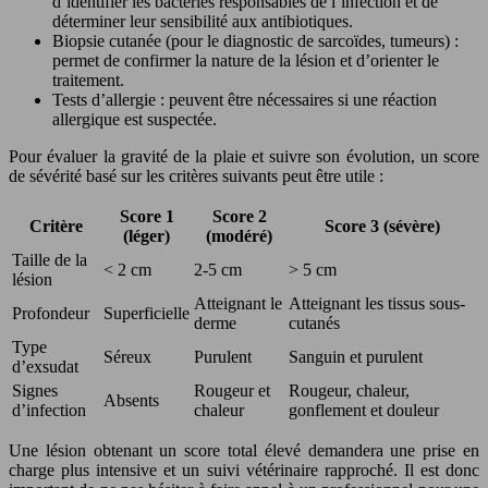
d’identifier les bactéries responsables de l’infection et de
déterminer leur sensibilité aux antibiotiques.
Biopsie cutanée (pour le diagnostic de sarcoïdes, tumeurs) :
permet de confirmer la nature de la lésion et d’orienter le
traitement.
Tests d’allergie : peuvent être nécessaires si une réaction
allergique est suspectée.
Pour évaluer la gravité de la plaie et suivre son évolution, un score
de sévérité basé sur les critères suivants peut être utile :
Score 1
Score 2
Critère
Score 3 (sévère)
(léger)
(modéré)
Taille de la
< 2 cm
2-5 cm
> 5 cm
lésion
Atteignant le
Atteignant les tissus sous-
Profondeur
Superficielle
derme
cutanés
Type
Séreux
Purulent
Sanguin et purulent
d’exsudat
Signes
Rougeur et
Rougeur, chaleur,
Absents
d’infection
chaleur
gonflement et douleur
Une lésion obtenant un score total élevé demandera une prise en
charge plus intensive et un suivi vétérinaire rapproché. Il est donc