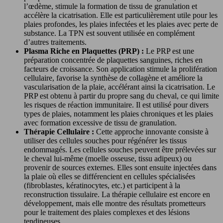
l’œdème, stimule la formation de tissu de granulation et
accélère la cicatrisation. Elle est particulièrement utile pour les
plaies profondes, les plaies infectées et les plaies avec perte de
substance. La TPN est souvent utilisée en complément
d’autres traitements.
Plasma Riche en Plaquettes (PRP) :
Le PRP est une
préparation concentrée de plaquettes sanguines, riches en
facteurs de croissance. Son application stimule la prolifération
cellulaire, favorise la synthèse de collagène et améliore la
vascularisation de la plaie, accélérant ainsi la cicatrisation. Le
PRP est obtenu à partir du propre sang du cheval, ce qui limite
les risques de réaction immunitaire. Il est utilisé pour divers
types de plaies, notamment les plaies chroniques et les plaies
avec formation excessive de tissu de granulation.
Thérapie Cellulaire :
Cette approche innovante consiste à
utiliser des cellules souches pour régénérer les tissus
endommagés. Les cellules souches peuvent être prélevées sur
le cheval lui-même (moelle osseuse, tissu adipeux) ou
provenir de sources externes. Elles sont ensuite injectées dans
la plaie où elles se différencient en cellules spécialisées
(fibroblastes, kératinocytes, etc.) et participent à la
reconstruction tissulaire. La thérapie cellulaire est encore en
développement, mais elle montre des résultats prometteurs
pour le traitement des plaies complexes et des lésions
tendineuses.