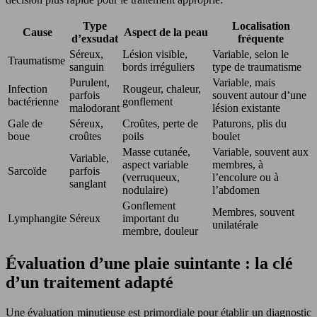
Type
Localisation
Cause
Aspect de la peau
d’exsudat
fréquente
Séreux,
Lésion visible,
Variable, selon le
Traumatisme
sanguin
bords irréguliers
type de traumatisme
Purulent,
Variable, mais
Infection
Rougeur, chaleur,
parfois
souvent autour d’une
bactérienne
gonflement
malodorant
lésion existante
Gale de
Séreux,
Croûtes, perte de
Paturons, plis du
boue
croûtes
poils
boulet
Masse cutanée,
Variable, souvent aux
Variable,
aspect variable
membres, à
Sarcoïde
parfois
(verruqueux,
l’encolure ou à
sanglant
nodulaire)
l’abdomen
Gonflement
Membres, souvent
Lymphangite
Séreux
important du
unilatérale
membre, douleur
Évaluation d’une plaie suintante : la clé
d’un traitement adapté
Une évaluation minutieuse est primordiale pour établir un diagnostic