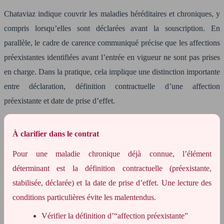
Chataviaz indique couvrir les maladies héréditaires et chroniques, y
compris lorsqu’elles sont déclarées avant la souscription. En
parallèle, le cadre de carence communiqué précise que les affections
préexistantes identifiées avant l’entrée en vigueur ne sont pas prises
en charge. Dans la pratique, cela implique une distinction importante
entre déclaration, définition contractuelle d’une affection
préexistante et date de prise d’effet.
À clarifier dans le contrat
Pour une maladie chronique déjà connue, l’élément
déterminant est la définition contractuelle (préexistante,
stabilisée, déclarée) et la date de prise d’effet. Une lecture des
conditions particulières évite les malentendus.
Vérifier la définition d’“affection préexistante”