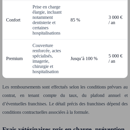
Prise en charge
élargie, incluant
notamment
3 000 €
Confort
85 %
dentisterie et
/ an
certaines
hospitalisations
Couverture
renforcée, actes
spécialisés,
5 000 €
Premium
Jusqu’à 100 %
imagerie,
/ an
chirurgie et
hospitalisation
Les remboursements sont effectués selon les conditions prévues au
contrat, en tenant compte du taux, du plafond annuel et
d’éventuelles franchises. Le détail précis des franchises dépend des
conditions contractuelles associées à la formule.
Frais vétérinaires pris en charge, prévention