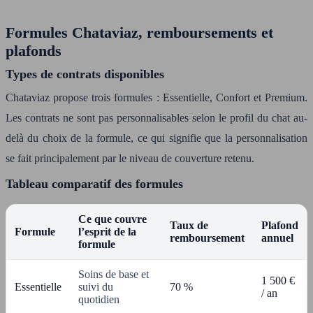
Formules Chataviaz, remboursements et
plafonds
Types de contrats disponibles
Chataviaz propose trois formules : Essentielle, Confort et Premium.
Les contrats ne sont pas personnalisables selon le profil du chat au-
delà du choix de la formule, ce qui signifie que la personnalisation
se fait principalement par le niveau de couverture retenu.
Tableau comparatif des formules
Ce que couvre
Taux de
Plafond
Formule
l’esprit de la
remboursement
annuel
formule
Soins de base et
1 500 €
Essentielle
suivi du
70 %
/ an
quotidien