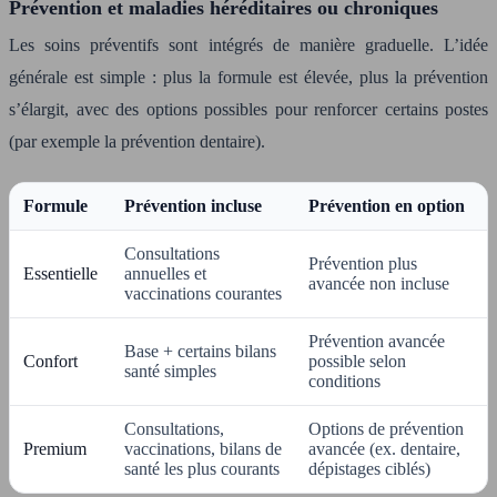
Prévention et maladies héréditaires ou chroniques
Les soins préventifs sont intégrés de manière graduelle. L’idée
générale est simple : plus la formule est élevée, plus la prévention
s’élargit, avec des options possibles pour renforcer certains postes
(par exemple la prévention dentaire).
Formule
Prévention incluse
Prévention en option
Consultations
Prévention plus
Essentielle
annuelles et
avancée non incluse
vaccinations courantes
Prévention avancée
Base + certains bilans
Confort
possible selon
santé simples
conditions
Consultations,
Options de prévention
Premium
vaccinations, bilans de
avancée (ex. dentaire,
santé les plus courants
dépistages ciblés)