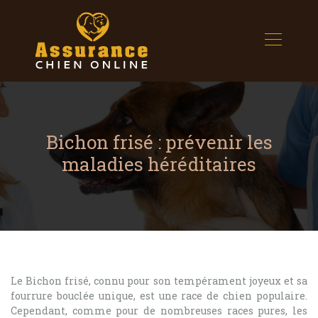
Bichon frisé : prévenir les
maladies héréditaires
Le Bichon frisé, connu pour son tempérament joyeux et sa
fourrure bouclée unique, est une race de chien populaire.
Cependant, comme pour de nombreuses races pures, les